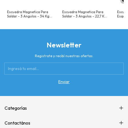
Escuadra Magnetica Para
Escuadra Magnetica Para
Escua
Soldar - 3 Angulos - 34 Kg -
Soldar - 3 Angulos - 22,7 Kg
Esquin
127 Mm (5") Angulos De 45°
- 100 Mm (4") Angulos De
Kg - A
- 90° - 135° Resistencia 34
45° - 90° - 135° Resistencia
60° - 
Kg
22,7 Kg
Resist
Newsletter
Registrate y recibí nuestras ofertas.
Categorías
Contactános