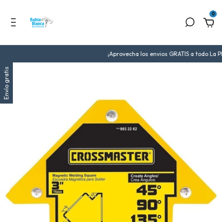
0
¡Aprovecha los envios GRATIS a todo La Pl
Envío gratis