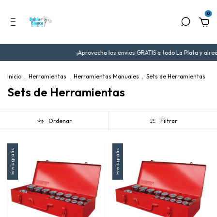
0
¡Aprovecha los envios GRATIS a todo La Plata y alrededores
Inicio
.
Herramientas
.
Herramientas Manuales
.
Sets de Herramientas
Sets de Herramientas
Ordenar
Filtrar
Envío gratis
Envío gratis