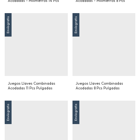
Acodadas - Milimetros 14 Pcs
Acodadas - Milimetros 8 Pcs
Envío gratis
Envío gratis
Juegos Llaves Combinadas
Juegos Llaves Combinadas
Acodadas 11 Pcs Pulgadas
Acodadas 8 Pcs Pulgadas
Envío gratis
Envío gratis