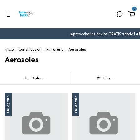
0
¡Aprovecha los envios GRATIS a todo La P
Inicio
.
Construcción
.
Pintureria
.
Aerosoles
Aerosoles
Ordenar
Filtrar
Envío gratis
Envío gratis