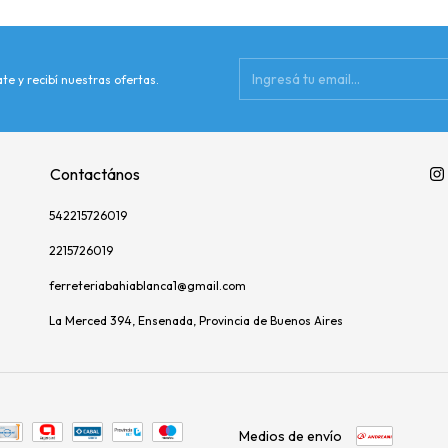
te y recibí nuestras ofertas.
Contactános
542215726019
2215726019
ferreteriabahiablanca1@gmail.com
La Merced 394, Ensenada, Provincia de Buenos Aires
Medios de envío