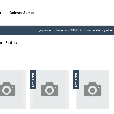
o
Quiénes Somos
¡Aprovecha los envios GRATIS a todo La Plata y alrede
ra
.
Rodillos
Envío gratis
Envío gratis