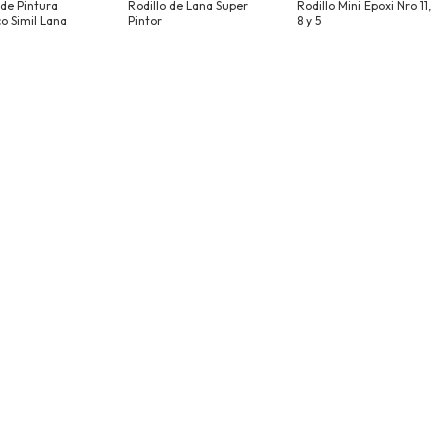
 de Pintura
Rodillo de Lana Super
Rodillo Mini Epoxi Nro 11,
co Simil Lana
Pintor
8 y 5