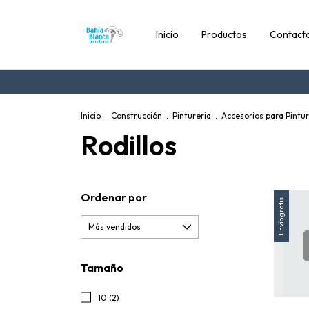
Inicio
Productos
Contact
Inicio
.
Construcción
.
Pintureria
.
Accesorios para Pintu
Rodillos
Ordenar por
Envío gratis
Tamaño
10 (2)