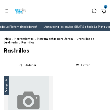
0
odo La Plata y alrededores!
¡Aprovecha los envios GRATIS a todo La Plata y a
Inicio
.
Herramientas
.
Herramientas para Jardin
.
Utensilios de
Jardinería
.
Rastrillos
Rastrillos
Ordenar
Filtrar
Envío gratis