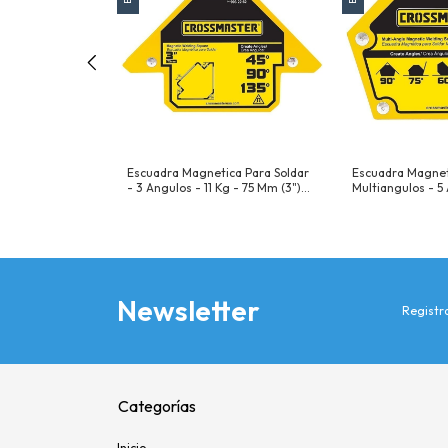
ca Esquinera -
Escuadra Magnetica Para Soldar
Escuadra Magnet
 - Angulos De 15°
- 3 Angulos - 11 Kg - 75 Mm (3")
Multiangulos - 5 
 - 240°
Angulos De 45° - 90° - 135°
Kg - Angulos De 
Resistencia 11 Kg
75° - 90° Resiste
Newsletter
Registra
Categorías
Inicio