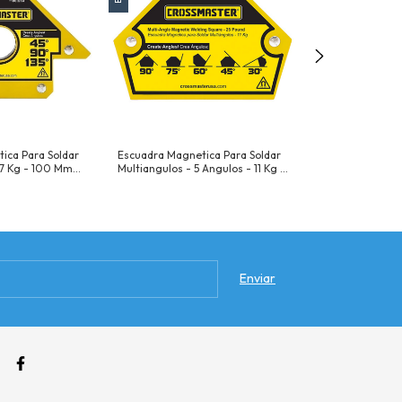
ica Para Soldar
Escuadra Magnetica Para Soldar
Escuadra Magnet
,7 Kg - 100 Mm
Multiangulos - 5 Angulos - 11 Kg -
- 3 Angulos - 34
45° - 90° - 135°
Angulos De 30° - 45° - 60° - 75°
Angulos De 45° -
 Kg
- 90° Resistencia 11 Kg
Resistencia 34 