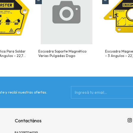
ica Para Soldar
Escuadra Soporte Magnético
Escuadra Magnet
Angulos - 22,7
Varias Pulgadas Dogo
- 3 Angulos - 22
30° - 45° - 60° -
(4") Angulos De 
ncia 22,7 Kg
Resistencia 22,7
te y recibí nuestras ofertas.
Contactános
542215726019