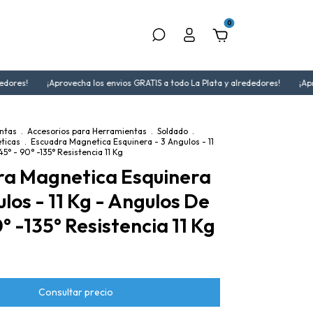
0
ores!
¡Aprovecha los envios GRATIS a todo La Plata y alrededores!
¡Aprov
ntas
.
Accesorios para Herramientas
.
Soldado
.
ticas
.
Escuadra Magnetica Esquinera - 3 Angulos - 11
5° - 90° -135° Resistencia 11 Kg
ra Magnetica Esquinera
ulos - 11 Kg - Angulos De
0° -135° Resistencia 11 Kg