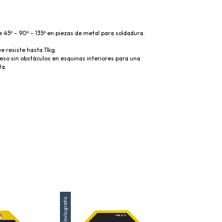
e 45º – 90º – 135º en piezas de metal para soldadura.
e resiste hasta 11kg.
ceso sin obstáculos en esquinas interiores para una
ta.
Envío gratis
Envío gratis