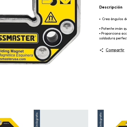
Descripción
▪️ Crea ángulos d
▪️ Potente imán qu
▪️ Proporciona ac
soldadura perfec
Compartir
Envío gratis
Envío gratis