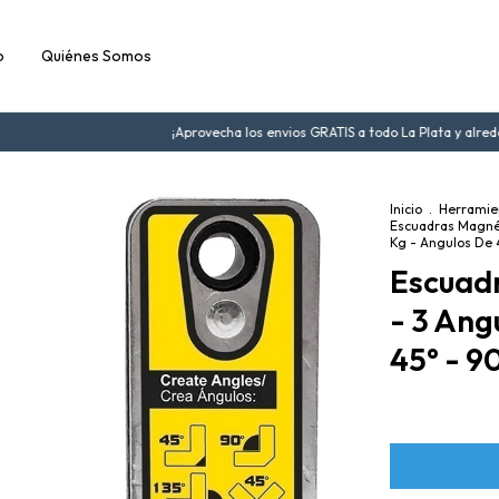
o
Quiénes Somos
¡Aprovecha los envios GRATIS a todo La Plata y alreded
Inicio
.
Herramie
Escuadras Magné
Kg - Angulos De 4
Escuad
- 3 Ang
45° - 9