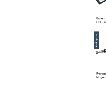
Espejo
Led - A
Hasta 
Envío gratis
Recoge
Magnet
Telesc