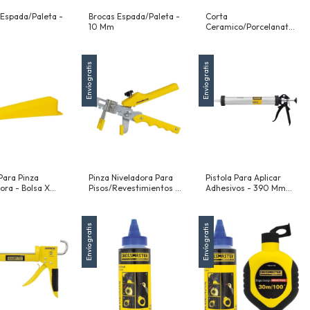
 Espada/Paleta -
Brocas Espada/Paleta -
Corta
10 Mm
Ceramico/Porcelanato
Manual - Corte Maximo
Largo 800 Mm -
Espesor 14 Mm - A 45°
Envío gratis
Envío gratis
565 Mm
Para Pinza
Pinza Niveladora Para
Pistola Para Aplicar
ora - Bolsa X
Pisos/Revestimientos -
Adhesivos - 390 Mm
idades -
Regulable
(15") - Para Cartuchos
zables
Unipack De 600 Ml
Envío gratis
Envío gratis