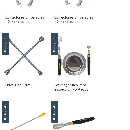
Extractores Universales
Extractores Universales
- 2 Mandibulas -
- 2 Mandibulas -
Reversibles - 203 Mm
Reversibles - 153 Mm
(8")
(6")
Envío gratis
Envío gratis
Llave Tipo Cruz
Set Magnetico Para
Inspeccion - 3 Piezas
Envío gratis
Envío gratis