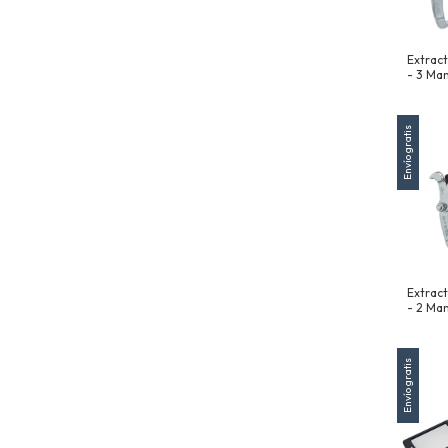
Extract
- 3 Man
Revers
(6")
Envío gratis
Extract
- 2 Man
Revers
(4")
Envío gratis