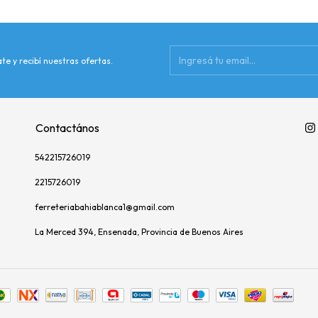
te y recibí nuestras ofertas.
Contactános
542215726019
2215726019
ferreteriabahiablanca1@gmail.com
La Merced 394, Ensenada, Provincia de Buenos Aires