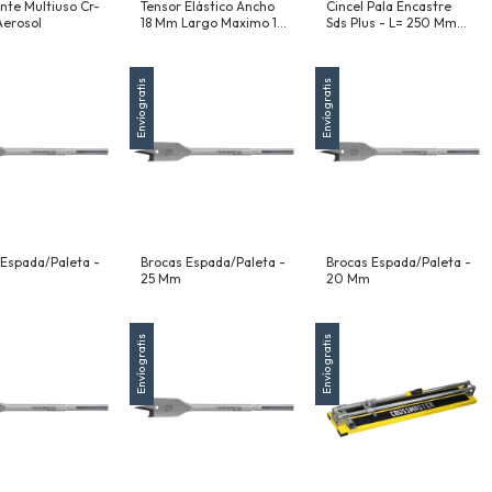
nte Multiuso Cr-
Tensor Elástico Ancho
Cincel Pala Encastre
Aerosol
18 Mm Largo Maximo 1
Sds Plus - L= 250 Mm
M
Pala= 40 Mm
Envío gratis
Envío gratis
 Espada/Paleta -
Brocas Espada/Paleta -
Brocas Espada/Paleta -
25 Mm
20 Mm
Envío gratis
Envío gratis