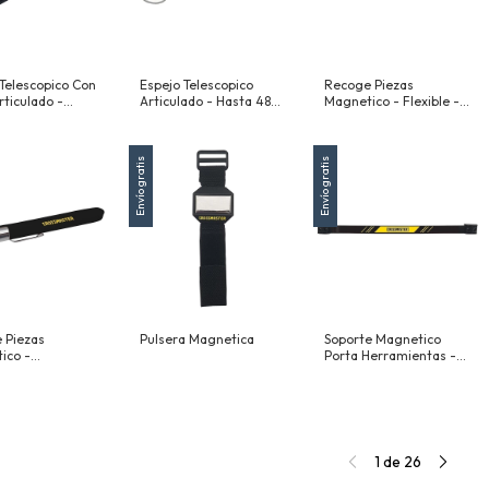
 Telescopico Con
Espejo Telescopico
Recoge Piezas
rticulado -
Articulado - Hasta 488
Magnetico - Flexible -
885 Mm (34-3/4")
Mm (19-1/4")
4 Garras - 610 Mm
(24")
Envío gratis
Envío gratis
 Piezas
Pulsera Magnetica
Soporte Magnetico
ico -
Porta Herramientas -
opico 600 Mm
460 Mm (18")
1
de
26