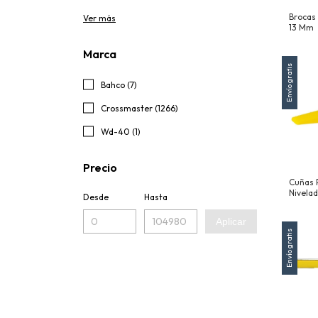
Brocas
Ver más
13 Mm
Marca
Envío gratis
Bahco (7)
Crossmaster (1266)
Wd-40 (1)
Precio
Cuñas 
Nivelad
Desde
Hasta
100 Un
Reutili
Aplicar
Envío gratis