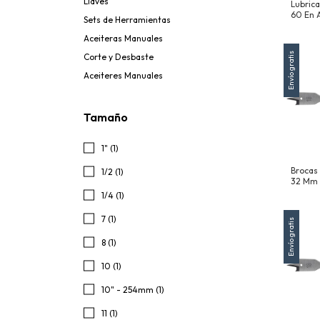
Llaves
Lubrica
60 En 
Sets de Herramientas
Aceiteras Manuales
Envío gratis
Corte y Desbaste
Aceiteres Manuales
Tamaño
1" (1)
Brocas
1/2 (1)
32 Mm
1/4 (1)
7 (1)
Envío gratis
8 (1)
10 (1)
10" - 254mm (1)
11 (1)