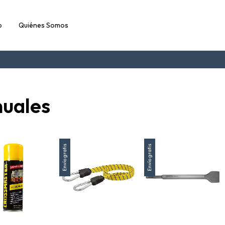
o
Quiénes Somos
uales
Envío gratis
Envío gratis