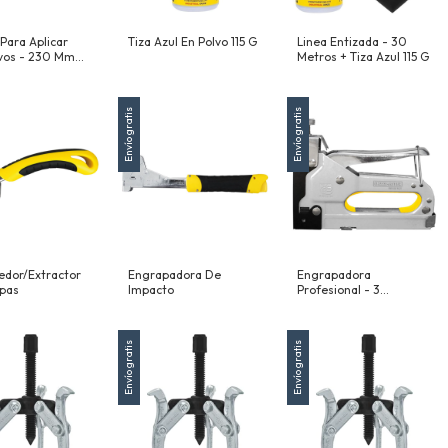
 Para Aplicar
Tiza Azul En Polvo 115 G
Linea Entizada - 30
vos - 230 Mm
Metros + Tiza Azul 115 G
Envío gratis
Envío gratis
dor/Extractor
Engrapadora De
Engrapadora
pas
Impacto
Profesional - 3
Funciones
Envío gratis
Envío gratis