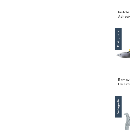
Pistola
Adhesi
(9")
Envío gratis
Remove
De Gra
Envío gratis