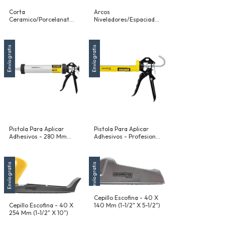
Corta
Arcos
Ceramico/Porcelanato
Niveladores/Espaciadores
Manual - Corte Maximo
Para Pinza Niveladora -
Largo 600 Mm -
1.5 Mm (1/16") - Bolsa X
Espesor 12 Mm - A 45°
100 Unidades
Envío gratis
Envío gratis
425 Mm
Pistola Para Aplicar
Pistola Para Aplicar
Adhesivos - 280 Mm
Adhesivos - Profesional
(11") - Para Cartuchos O
- 230 Mm (9")
Recargas A Granel
Envío gratis
Envío gratis
Cepillo Escofina - 40 X
140 Mm (1-1/2" X 5-1/2")
Cepillo Escofina - 40 X
254 Mm (1-1/2" X 10")