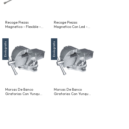
Recoge Piezas
Recoge Piezas
Magnetico - Flexible -
Magnetico Con Led -
525 Mm (20-3/4")
Telescopico 810 Mm
Envío gratis
Envío gratis
Morsas De Banco
Morsas De Banco
Giratorias Con Yunque
Giratorias Con Yunque
- 153 Mm (6")
- 127 Mm (5")