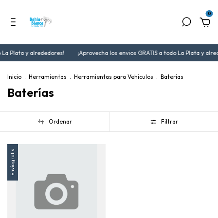
0
La Plata y alrededores!
¡Aprovecha los envios GRATIS a todo La Plata y alre
Inicio
.
Herramientas
.
Herramientas para Vehiculos
.
Baterías
Baterías
Ordenar
Filtrar
Envío gratis