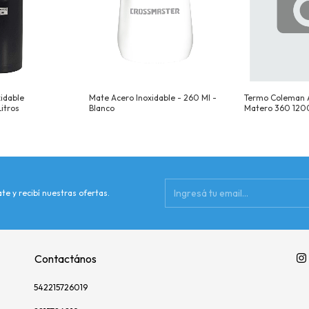
idable
Mate Acero Inoxidable - 260 Ml -
Termo Coleman A
Litros
Blanco
Matero 360 120
te y recibí nuestras ofertas.
Contactános
542215726019