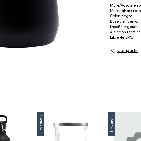
Mate/Vaso 2 en u
Material: acero i
Color: negro.
Base anti derram
Diseño ergonómi
Aislacion térmica
Libre de BPA.
Compartir
Envío gratis
Envío gratis