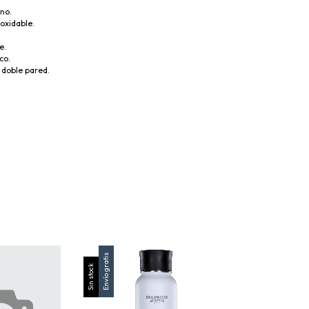
no.
noxidable.
e.
co.
 doble pared.
Envío gratis
Envío gratis
Sin stock
Sin stock