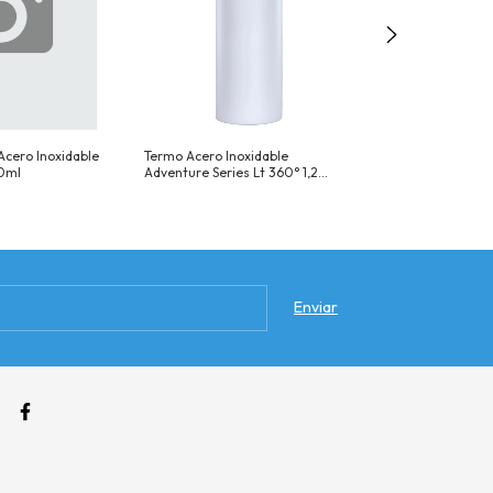
cero Inoxidable
Termo Acero Inoxidable
Bolso Porta Ter
0ml
Adventure Series Lt 360° 1,2
Litros