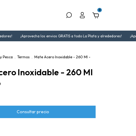
0
ores!
¡Aprovecha los envios GRATIS a todo La Plata y alrededores!
¡Aprov
y Pesca
.
Termos
.
Mate Acero Inoxidable - 260 Ml -
ero Inoxidable - 260 Ml
o