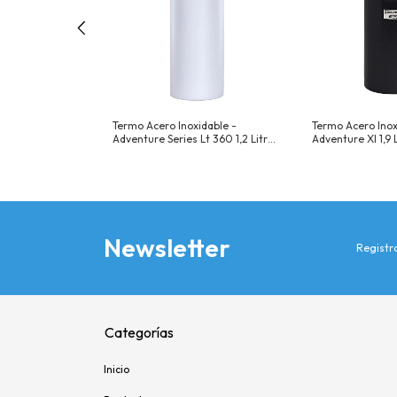
idable
Termo Acero Inoxidable -
Termo Acero Inox
1,2 Litros
Adventure Series Lt 360 1,2 Litros
Adventure Xl 1,9 
Color Blanco
Newsletter
Registra
Categorías
Inicio